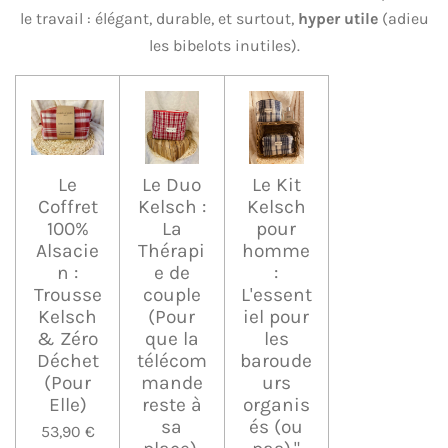
le travail : élégant, durable, et surtout,
hyper utile
(adieu
les bibelots inutiles).
Le
Le Duo
Le Kit
Coffret
Kelsch :
Kelsch
100%
La
pour
Alsacie
Thérapi
homme
n :
e de
:
Trousse
couple
L'essent
Kelsch
(Pour
iel pour
& Zéro
que la
les
Déchet
télécom
baroude
(Pour
mande
urs
Elle)
reste à
organis
sa
és (ou
53,90 €